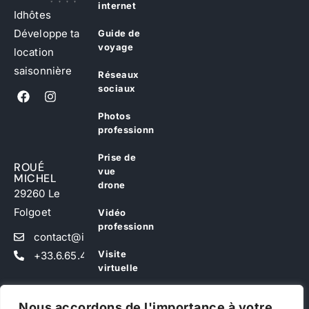
internet
Idhôtes
Développe ta
Guide de
voyage
location
saisonnière
Réseaux
sociaux
Photos
professionnelles
Prise de
ROUÉ
vue
MICHEL
drone
29260 Le
Folgoet
Vidéo
professionnelle
contact@idhotes.fr
Visite
+33.6.65.49.38.95
virtuelle
Ebook
Nous accordons de l'importance à votre