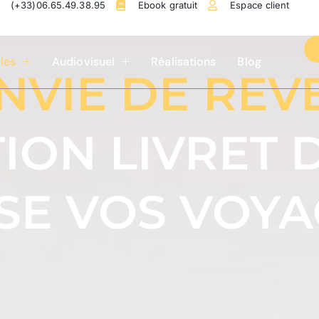
(+33)06.65.49.38.95
Ebook gratuit
Espace client
ales
Audiovisuel
Réalisations
Blog
VIE DE REVE
TION LIVRET 
ISE VOS VOY