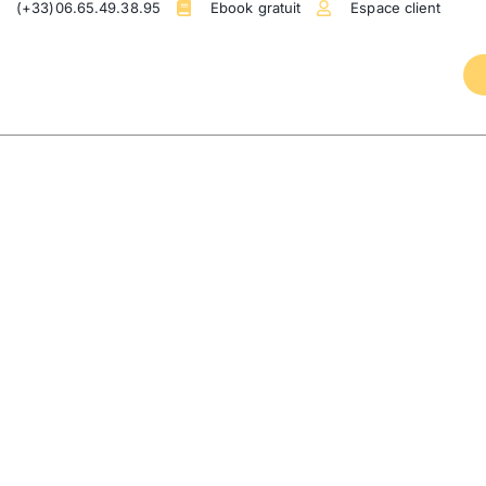
(+33)06.65.49.38.95
Ebook gratuit
Espace client
ales
Audiovisuel
Réalisations
Blog
VILLA SUR LA 
keting
,
Finistère
,
Reportage photos
,
Site internet
,
Vid