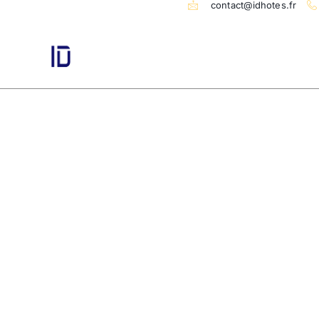
contact@idhotes.fr
Solutions digit
LA 
Etude mar