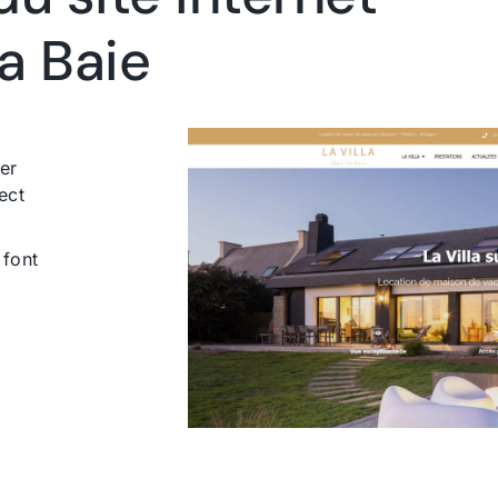
la Baie
er
ect
 font