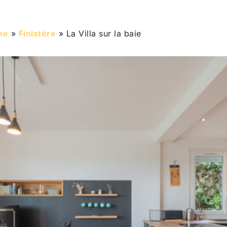
ne
»
Finistère
»
La Villa sur la baie