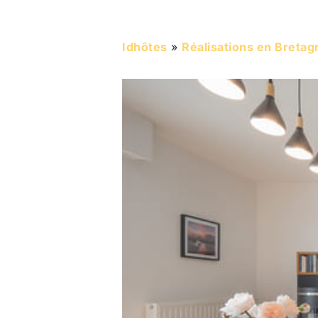
Idhôtes
»
Réalisations en Bretag