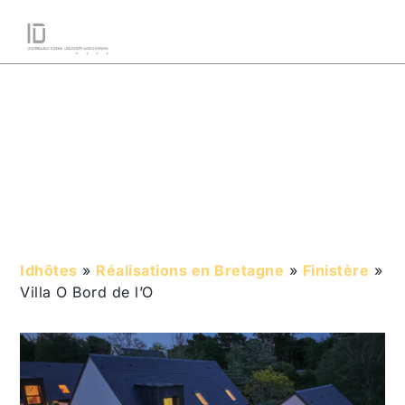
VILLA O BORD DE L’O
Etude marketing
,
Finistère
,
Site internet
,
Vidéo
,
Visite
360
Idhôtes
»
Réalisations en Bretagne
»
Finistère
»
Villa O Bord de l’O