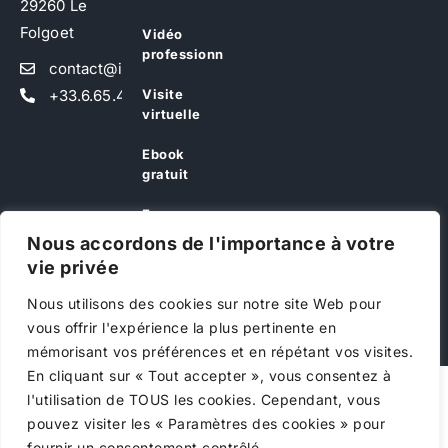
29260 Le
Folgoet
Vidéo
professionnelle
contact@idhotes.fr
Visite
+33.6.65.49.38.95
virtuelle
Ebook
gratuit
Espace
client
Nous accordons de l'importance à votre
vie privée
Offres
Idhôtes
Nous utilisons des cookies sur notre site Web pour
vous offrir l'expérience la plus pertinente en
Réalisé par
Idhôtes
Mentions légales
CGV
mémorisant vos préférences et en répétant vos visites.
En cliquant sur « Tout accepter », vous consentez à
l'utilisation de TOUS les cookies. Cependant, vous
pouvez visiter les « Paramètres des cookies » pour
fournir un consentement contrôlé.